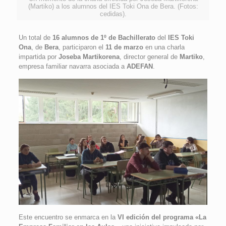
(Martiko) a los alumnos del IES Toki Ona de Bera. (Fotos:
cedidas).
Un total de
16 alumnos de 1º de Bachillerato
del
IES Toki
Ona
, de
Bera
, participaron el
11 de marzo
en una charla
impartida por
Joseba Martikorena
, director general de
Martiko
,
empresa familiar navarra asociada a
ADEFAN
.
Este encuentro se enmarca en la
VI edición del programa «La