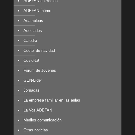
ADEFAN en Acción
ADEFAN Íntimo
Asambleas
Asociados
Cátedra
Cóctel de navidad
Covid-19
Fórum de Jóvenes
GEN-Líder
Jornadas
La empresa familiar en las aulas
La Voz ADEFAN
Medios comunicación
Otras noticias