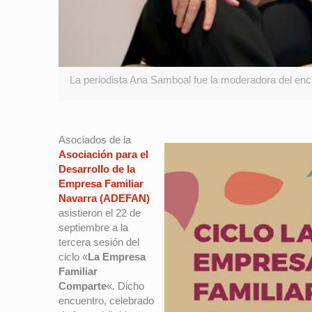
La periodista Ana Samboal fue la moderadora del en
Asociados de la
Asociación para el
Desarrollo de la
Empresa Familiar
Navarra (ADEFAN)
asistieron el 22 de
septiembre a la
tercera sesión del
ciclo «
La Empresa
Familiar
Comparte
«. Dicho
encuentro, celebrado