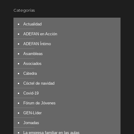
Categorías
Actualidad
ADEFAN en Acción
ADEFAN Íntimo
Asambleas
Asociados
Cátedra
Cóctel de navidad
Covid-19
Fórum de Jóvenes
GEN-Líder
Jornadas
La empresa familiar en las aulas