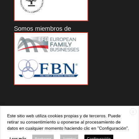
Somos miembros de
X
Este sitio web utiliza cookies propias y de terceros. Puede
retirar su consentimiento u oponerse al procesamiento de
datos en cualquier momento haciendo clic en "Configuración".
© 2021 ADEFAN. Todos los derechos reservados. 621 236
881 |
Política de privacidad
|
Aviso legal
|
Política de cookies