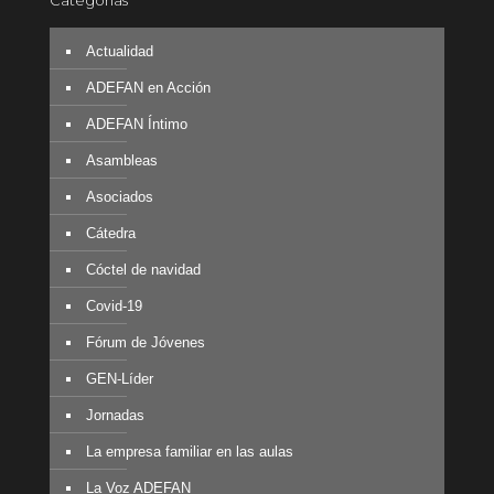
Categorías
Actualidad
ADEFAN en Acción
ADEFAN Íntimo
Asambleas
Asociados
Cátedra
Cóctel de navidad
Covid-19
Fórum de Jóvenes
GEN-Líder
Jornadas
La empresa familiar en las aulas
La Voz ADEFAN