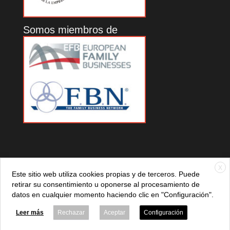
Somos miembros de
X
Este sitio web utiliza cookies propias y de terceros. Puede
retirar su consentimiento u oponerse al procesamiento de
datos en cualquier momento haciendo clic en "Configuración".
© 2021 ADEFAN. Todos los derechos reservados. 621 236
881 |
Política de privacidad
|
Aviso legal
|
Política de cookies
Leer más
Rechazar
Aceptar
Configuración