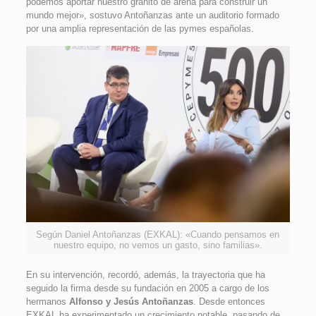
podemos aportar nuestro granito de arena para construir un
mundo mejor», sostuvo Antoñanzas ante un auditorio formado
por una amplia representación de las pymes españolas.
Según Daniel Antoñanzas (EXKAL): «Cuando pensamos en
nuestro equipo, no vemos un gasto, sino familias».
En su intervención, recordó, además, la trayectoria que ha
seguido la firma desde su fundación en 2005 a cargo de los
hermanos
Alfonso y Jesús Antoñanzas
. Desde entonces
EXKAL ha experimentado un crecimiento notable, pasando de