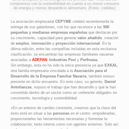
compromiso con la sostenibilidad en cuanto a un menor consumo
de energía y menos desperdicio alimentario. (Fotos: cedidas)
La asociación empresarial
CEPYME
celebró recientemente la
entrega de sus galardones, con los que reconoce a las
500
pequeñas y medianas empresas españolas
que destacan por
su crecimiento, capacidad para generar
valor añadido
, creación
de
empleo
,
innovación
y
proyección internacional
. En la
última edición, entre las compañías incluidas en esta exclusiva
clasificación, se encuentran las empresas familiares navarras
asociadas a
ADEFAN
:
Industrias Pevi
y
Perfinasa.
Sin embargo, esta no ha sido la única presencia ya que
EXKAL
,
otra familia empresaria vinculada a la
Asociación para el
Desarrollo de la Empresa Familiar Navarra
, también estuvo
presente en dicho encuentro. En este caso, su gerente,
Daniel
Antoñanzas
, expuso el trabajo que han desarrollo y que le han
convertido dentro de un sector como un «referente obligado» en
crecimiento, tecnología y sostenibilidad.
«En un entorno de cambio constante, creemos que la clave del
éxito está en situar a las
personas
en el centro: empoderarlas,
proporcionarles las herramientas necesarias y fomentar la
colaboración, tanto interna como con agentes externos. Solo así