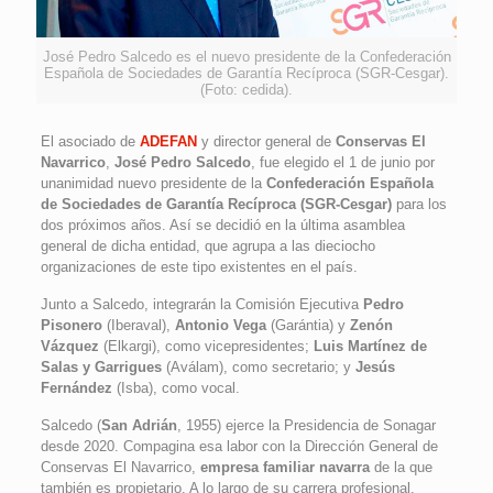
José Pedro Salcedo es el nuevo presidente de la Confederación
Española de Sociedades de Garantía Recíproca (SGR-Cesgar).
(Foto: cedida).
El asociado de
ADEFAN
y director general de
Conservas El
Navarrico
,
José Pedro Salcedo
, fue elegido el 1 de junio por
unanimidad nuevo presidente de la
Confederación Española
de Sociedades de Garantía Recíproca (SGR-Cesgar)
para los
dos próximos años. Así se decidió en la última asamblea
general de dicha entidad, que agrupa a las dieciocho
organizaciones de este tipo existentes en el país.
Junto a Salcedo, integrarán la Comisión Ejecutiva
Pedro
Pisonero
(Iberaval),
Antonio Vega
(Garántia) y
Zenón
Vázquez
(Elkargi), como vicepresidentes;
Luis Martínez de
Salas y Garrigues
(Aválam), como secretario; y
Jesús
Fernández
(Isba), como vocal.
Salcedo (
San Adrián
, 1955) ejerce la Presidencia de Sonagar
desde 2020. Compagina esa labor con la Dirección General de
Conservas El Navarrico,
empresa familiar navarra
de la que
también es propietario. A lo largo de su carrera profesional,