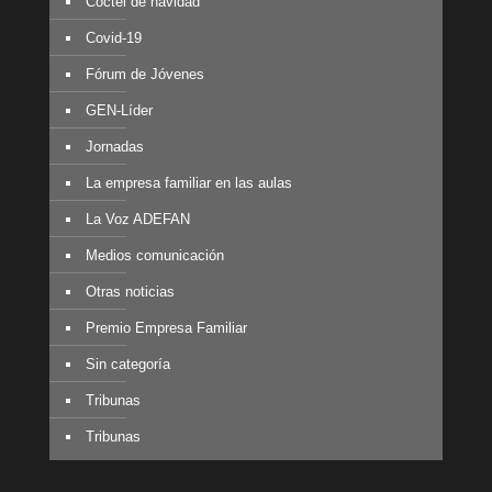
Cóctel de navidad
Covid-19
Fórum de Jóvenes
GEN-Líder
Jornadas
La empresa familiar en las aulas
La Voz ADEFAN
Medios comunicación
Otras noticias
Premio Empresa Familiar
Sin categoría
Tribunas
Tribunas