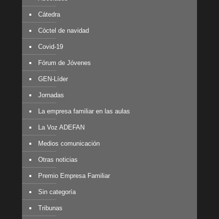
Cátedra
Cóctel de navidad
Covid-19
Fórum de Jóvenes
GEN-Líder
Jornadas
La empresa familiar en las aulas
La Voz ADEFAN
Medios comunicación
Otras noticias
Premio Empresa Familiar
Sin categoría
Tribunas