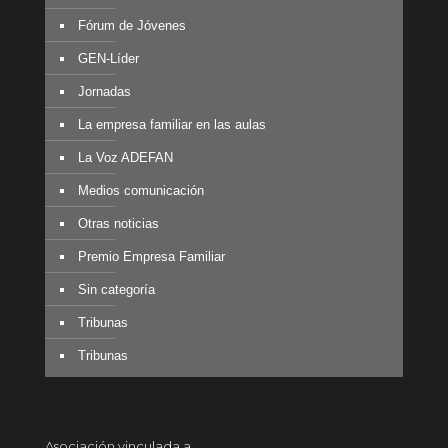
Fórum de Jóvenes
GEN-Líder
Jornadas
La empresa familiar en las aulas
La Voz ADEFAN
Medios comunicación
Otras noticias
Premio Empresa Familiar
Sin categoría
Tribunas
Tribunas
Asociación vinculada a