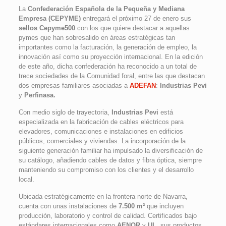
La
Confederación Española de la Pequeña y Mediana
Empresa (CEPYME)
entregará el próximo 27 de enero sus
sellos Cepyme500
con los que quiere destacar a aquellas
pymes que han sobresalido en áreas estratégicas tan
importantes como la facturación, la generación de empleo, la
innovación así como su proyección internacional. En la edición
de este año, dicha confederación ha reconocido a un total de
trece sociedades de la Comunidad foral, entre las que destacan
dos empresas familiares asociadas a
ADEFAN
:
Industrias Pevi
y
Perfinasa.
Con medio siglo de trayectoria,
Industrias Pevi
está
especializada en la fabricación de cables eléctricos para
elevadores, comunicaciones e instalaciones en edificios
públicos, comerciales y viviendas. La incorporación de la
siguiente generación familiar ha impulsado la diversificación de
su catálogo, añadiendo cables de datos y fibra óptica, siempre
manteniendo su compromiso con los clientes y el desarrollo
local.
Ubicada estratégicamente en la frontera norte de Navarra,
cuenta con unas instalaciones de
7.500 m²
que incluyen
producción, laboratorio y control de calidad. Certificados bajo
estándares internacionales como
AENOR
y
UL
, sus productos