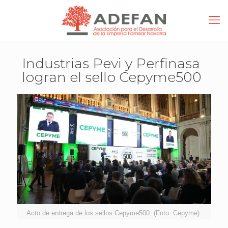
Industrias Pevi y Perfinasa
logran el sello Cepyme500
Acto de entrega de los sellos Cepyme500. (Foto: Cepyme).