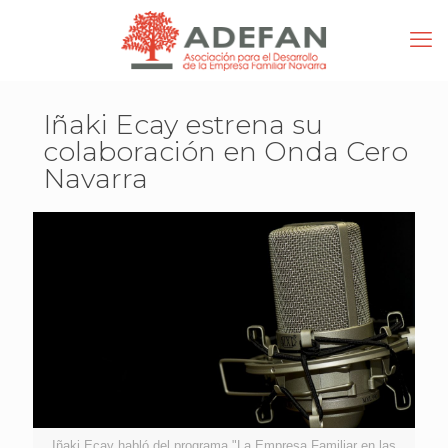
Iñaki Ecay estrena su
colaboración en Onda Cero
Navarra
Iñaki Ecay habló del programa "La Empresa Familiar en las