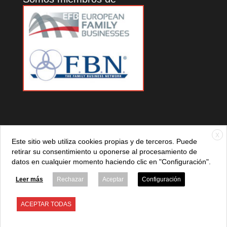
X
Este sitio web utiliza cookies propias y de terceros. Puede
retirar su consentimiento u oponerse al procesamiento de
datos en cualquier momento haciendo clic en "Configuración".
© 2021 ADEFAN. Todos los derechos reservados. 621 236
881 |
Política de privacidad
|
Aviso legal
|
Política de cookies
Leer más
Rechazar
Aceptar
Configuración
ACEPTAR TODAS