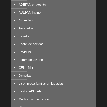
ADEFAN en Acción
ADEFAN Íntimo
Asambleas
Asociados
Cátedra
Cóctel de navidad
Covid-19
Fórum de Jóvenes
GEN-Líder
Jornadas
La empresa familiar en las aulas
La Voz ADEFAN
Medios comunicación