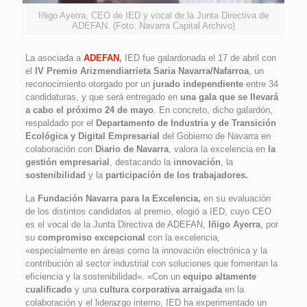
Iñigo Ayerra, CEO de IED y vocal de la Junta Directiva de
ADEFAN. (Foto: Navarra Capital Archivo)
La asociada a
ADEFAN
,
IED fue galardonada el 17 de abril con
el
IV Premio Arizmendiarrieta Saria Navarra/Nafarroa
, un
reconocimiento otorgado por un
jurado independiente
entre 34
candidaturas, y que será entregado en
una gala que se llevará
a cabo el próximo 24 de mayo
. En concreto, dicho galardón,
respaldado por el
Departamento de Industria y de Transición
Ecológica y Digital Empresarial
del Gobierno de Navarra en
colaboración con
Diario de Navarra
, valora la excelencia en
la
gestión empresarial
, destacando la
innovación
, la
sostenibilidad
y la
participación de los trabajadores.
La
Fundación Navarra para la Excelencia,
en su evaluación
de los distintos candidatos al premio, elogió a IED, cuyo CEO
es el vocal de la Junta Directiva de ADEFAN,
Iñigo Ayerra
, por
su
compromiso excepcional
con la excelencia,
«especialmente en áreas como la innovación electrónica y la
contribución al sector industrial con soluciones que fomentan la
eficiencia y la sostenibilidad». «Con un
equipo altamente
cualificado
y una
cultura corporativa arraigada
en la
colaboración y el liderazgo interno, IED ha experimentado un