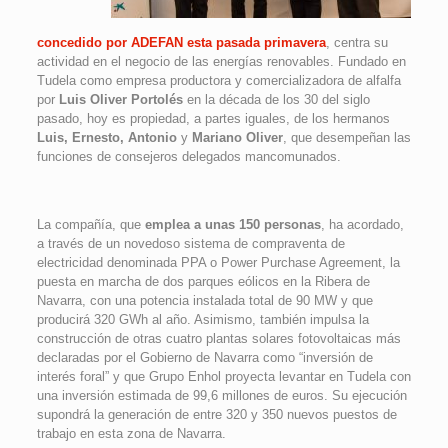
concedido por ADEFAN esta pasada primavera
, centra su
actividad en el negocio de las energías renovables. Fundado en
Tudela como empresa productora y comercializadora de alfalfa
por
Luis Oliver Portolés
en la década de los 30 del siglo
pasado, hoy es propiedad, a partes iguales, de los hermanos
Luis, Ernesto, Antonio
y
Mariano Oliver
, que desempeñan las
funciones de consejeros delegados mancomunados.
La compañía, que
emplea a unas 150 personas
, ha acordado,
a través de un novedoso sistema de compraventa de
electricidad denominada PPA o Power Purchase Agreement, la
puesta en marcha de dos parques eólicos en la Ribera de
Navarra, con una potencia instalada total de 90 MW y que
producirá 320 GWh al año. Asimismo, también impulsa la
construcción de otras cuatro plantas solares fotovoltaicas más
declaradas por el Gobierno de Navarra como “inversión de
interés foral” y que Grupo Enhol proyecta levantar en Tudela con
una inversión estimada de 99,6 millones de euros. Su ejecución
supondrá la generación de entre 320 y 350 nuevos puestos de
trabajo en esta zona de Navarra.