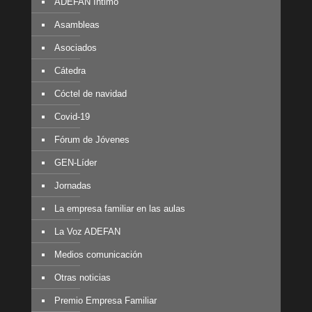
ADEFAN Íntimo
Asambleas
Asociados
Cátedra
Cóctel de navidad
Covid-19
Fórum de Jóvenes
GEN-Líder
Jornadas
La empresa familiar en las aulas
La Voz ADEFAN
Medios comunicación
Otras noticias
Premio Empresa Familiar