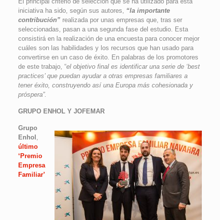
El principal criterio de selección que se ha utilizado para esta
iniciativa ha sido, según sus autores,
“la importante
contribución”
realizada por unas empresas que, tras ser
seleccionadas, pasan a una segunda fase del estudio. Esta
consistirá en la realización de una encuesta para conocer mejor
cuáles son las habilidades y los recursos que han usado para
convertirse en un caso de éxito. En palabras de los promotores
de este trabajo, “
el objetivo final es identificar una serie de ‘best
practices’ que puedan ayudar a otras empresas familiares a
tener éxito, construyendo así una Europa más cohesionada y
próspera”.
GRUPO ENHOL Y JOFEMAR
Grupo
Enhol
,
último
‘Premio
Empresa
Familiar’