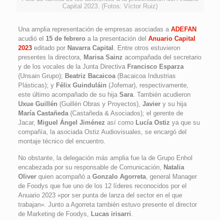
Capital 2023. (Fotos: Víctor Ruiz)
Una amplia representación de empresas asociadas a
ADEFAN
acudió el
15 de febrero
a la presentación del
Anuario Capital
2023
editado por
Navarra Capital
. Entre otros estuvieron
presentes la directora,
Marisa Sainz
acompañada del secretario
y de los vocales de la Junta Directiva
Francisco Esparza
(Unsain Grupo);
Beatriz Bacaicoa
(Bacaicoa Industrias
Plásticas); y
Félix Guinduláin
(Jofemar), respectivamente,
este último acompañado de su hija
Sara
. También acudieron
Uxue Guillén
(Guillén Obras y Proyectos),
Javier
y su hija
María Castañeda
(Castañeda & Asociados); el gerente de
Jacar,
Miguel Ángel Jiménez
así como
Lucía Ostiz
ya que su
compañía, la asociada Ostiz Audiovisuales, se encargó del
montaje técnico del encuentro.
No obstante, la delegación más amplia fue la de Grupo Enhol
encabezada por su responsable de Comunicación,
Natalia
Oliver
quien acompañó a
Gonzalo Agorreta
, general Manager
de Foodys que fue uno de los 12 líderes reconocidos por el
Anuario 2023 «por ser punta de lanza del sector en el que
trabajan». Junto a Agorreta también estuvo presente el director
de Marketing de Foodys,
Lucas irisarri
.