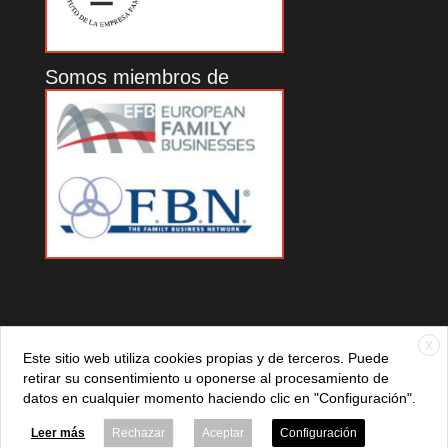
Somos miembros de
X
Este sitio web utiliza cookies propias y de terceros. Puede
retirar su consentimiento u oponerse al procesamiento de
datos en cualquier momento haciendo clic en "Configuración".
© 2021 ADEFAN. Todos los derechos reservados. 621 236
881 |
Política de privacidad
|
Aviso legal
|
Política de cookies
Leer más
Rechazar
Aceptar
Configuración