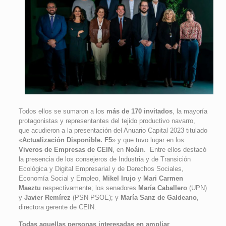
Todos ellos se sumaron a los
más de 170 invitados
, la mayoría
protagonistas y representantes del tejido productivo navarro,
que acudieron a la presentación del Anuario Capital 2023 titulado
«
Actualización Disponible. F5
» y que tuvo lugar en los
Viveros de Empresas de CEIN
, en
Noáin
. Entre ellos destacó
la presencia de los consejeros de Industria y de Transición
Ecológica y Digital Empresarial y de Derechos Sociales,
Economía Social y Empleo,
Mikel Irujo
y
Mari Carmen
Maeztu
respectivamente; los senadores
María Caballero
(UPN)
y
Javier Remírez
(PSN-PSOE); y
María Sanz de Galdeano
,
directora gerente de CEIN.
Todas aquellas personas interesadas en ampliar