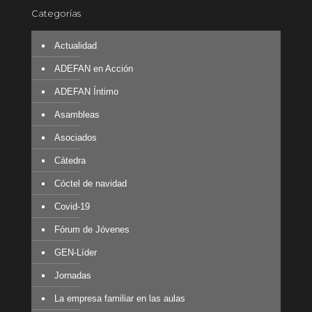
Categorías
Actualidad
ADEFAN en Acción
ADEFAN Íntimo
Asambleas
Asociados
Cátedra
Cóctel de navidad
Covid-19
Fórum de Jóvenes
GEN-Líder
Jornadas
La empresa familiar en las aulas