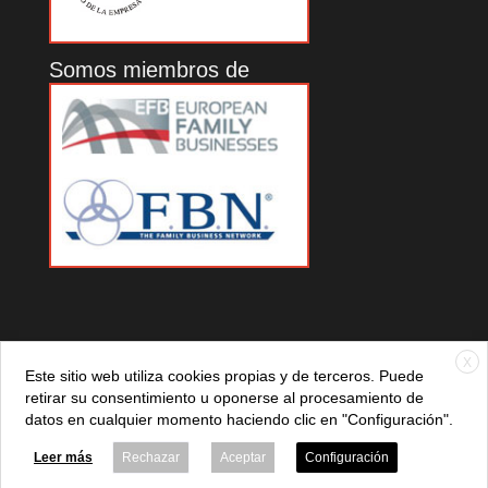
Somos miembros de
X
Este sitio web utiliza cookies propias y de terceros. Puede
retirar su consentimiento u oponerse al procesamiento de
datos en cualquier momento haciendo clic en "Configuración".
© 2021 ADEFAN. Todos los derechos reservados. 621 236
881 |
Política de privacidad
|
Aviso legal
|
Política de cookies
Leer más
Rechazar
Aceptar
Configuración