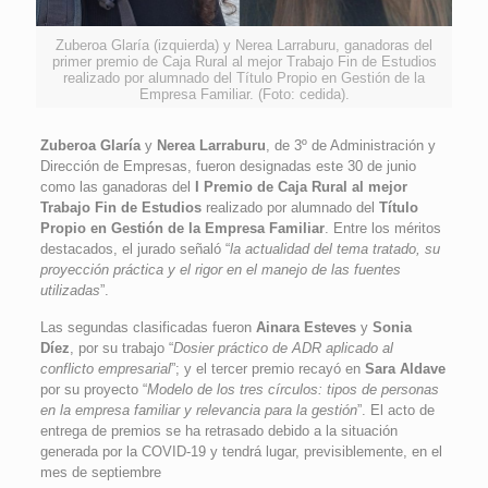
Zuberoa Glaría (izquierda) y Nerea Larraburu, ganadoras del
primer premio de Caja Rural al mejor Trabajo Fin de Estudios
realizado por alumnado del Título Propio en Gestión de la
Empresa Familiar. (Foto: cedida).
Zuberoa Glaría
y
Nerea Larraburu
, de 3º de Administración y
Dirección de Empresas, fueron designadas este 30 de junio
como las ganadoras del
I Premio de Caja Rural al mejor
Trabajo Fin de Estudios
realizado por alumnado del
Título
Propio en Gestión de la Empresa Familiar
. Entre los méritos
destacados, el jurado señaló “
la actualidad del tema tratado, su
proyección práctica y el rigor en el manejo de las fuentes
utilizadas
”.
Las segundas clasificadas fueron
Ainara Esteves
y
Sonia
Díez
, por su trabajo “
Dosier práctico de ADR aplicado al
conflicto empresarial
”; y el tercer premio recayó en
Sara Aldave
por su proyecto “
Modelo de los tres círculos: tipos de personas
en la empresa familiar y relevancia para la gestión
”. El acto de
entrega de premios se ha retrasado debido a la situación
generada por la COVID-19 y tendrá lugar, previsiblemente, en el
mes de septiembre