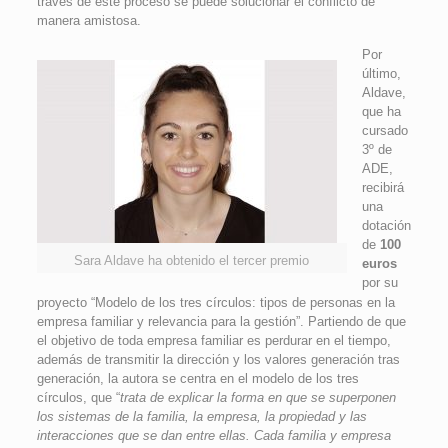
través de este proceso se puede solucionar el conflicto de
manera amistosa.
Por
último,
Aldave,
que ha
cursado
3º de
ADE,
recibirá
una
dotación
de
100
Sara Aldave ha obtenido el tercer premio
euros
por su
proyecto “Modelo de los tres círculos: tipos de personas en la
empresa familiar y relevancia para la gestión”. Partiendo de que
el objetivo de toda empresa familiar es perdurar en el tiempo,
además de transmitir la dirección y los valores generación tras
generación, la autora se centra en el modelo de los tres
círculos, que “
trata de explicar la forma en que se superponen
los sistemas de la familia, la empresa, la propiedad y las
interacciones que se dan entre ellas. Cada familia y empresa