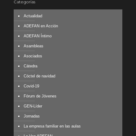
Categorías
Actualidad
ADEFAN en Acción
ADEFAN Íntimo
Asambleas
Asociados
Cátedra
Cóctel de navidad
Covid-19
Fórum de Jóvenes
GEN-Líder
Jornadas
La empresa familiar en las aulas