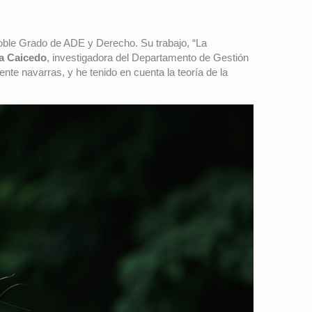
Doble Grado de ADE y Derecho. Su trabajo, “La
a Caicedo
, investigadora del Departamento de Gestión
e navarras, y he tenido en cuenta la teoría de la