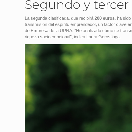
Segundo y tercer
La segunda clasificada, que recibirá
200 euros
, ha sido
transmisión del espíritu emprendedor, un factor clave en
de Empresa de la UPNA. “He analizado cómo se transmite
riqueza socioemocional”, indica Laura Gorostiaga.