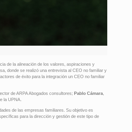
ia de la alineación de los valores, aspiraciones y
asa, donde se realizó una entrevista al CEO no familiar y
factores de éxito para la integración un CEO no familiar
irector de ARPA Abogados consultores;
Pablo Cámara
,
de la UPNA.
idades de las empresas familiares. Su objetivo es
ecíficas para la dirección y gestión de este tipo de