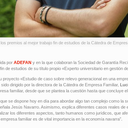
os premios al mejor trabajo fin de estudios de la Cátedra de Empresa
ida por
ADEFAN
y en la que colaboran la Sociedad de Garantía Rec
in de estudios de su título propio «Experto universitario en gestión d
u proyecto «Estudio de caso sobre relevo generacional en una empresa
a sido dirigido por la directora de la Cátedra de Empresa Familiar,
Luc
resa familiar, desde que se plantea la cuestión hasta que concluye e
 que se dispone hoy en día para abordar algo tan complejo como la 
 señala Jesús Navarro. Asimismo, explica diferentes casos reales de
lizar los diferentes aspectos, tanto humanos como jurídicos, que af
empresa familiar es de vital importancia en la economía navarra”.