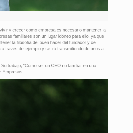
evivir y crecer como empresa es necesario mantener la
resas familiares son un lugar idóneo para ello, ya que
ener la filosofía del buen hacer del fundador y de
a a través del ejemplo y se irá transmitiendo de unos a
. Su trabajo, “Cómo ser un CEO no familiar en una
de Empresas.