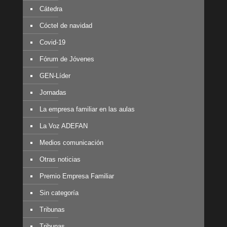
Cátedra
Cóctel de navidad
Covid-19
Fórum de Jóvenes
GEN-Líder
Jornadas
La empresa familiar en las aulas
La Voz ADEFAN
Medios comunicación
Otras noticias
Premio Empresa Familiar
Sin categoría
Tribunas
Tribunas