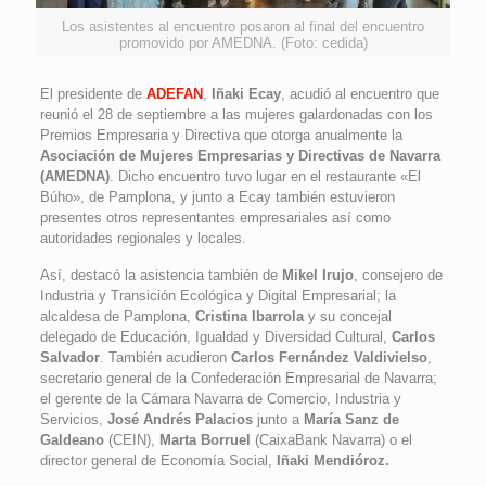
Los asistentes al encuentro posaron al final del encuentro
promovido por AMEDNA. (Foto: cedida)
El presidente de
ADEFAN
,
Iñaki Ecay
, acudió al encuentro que
reunió el 28 de septiembre a las mujeres galardonadas con los
Premios Empresaria y Directiva que otorga anualmente la
Asociación de Mujeres Empresarias y Directivas de Navarra
(AMEDNA)
. Dicho encuentro tuvo lugar en el restaurante «El
Búho», de Pamplona, y junto a Ecay también estuvieron
presentes otros representantes empresariales así como
autoridades regionales y locales.
Así, destacó la asistencia también de
Mikel Irujo
, consejero de
Industria y Transición Ecológica y Digital Empresarial; la
alcaldesa de Pamplona,
Cristina Ibarrola
y su concejal
delegado de Educación, Igualdad y Diversidad Cultural,
Carlos
Salvador
. También acudieron
Carlos Fernández Valdivielso
,
secretario general de la Confederación Empresarial de Navarra;
el gerente de la Cámara Navarra de Comercio, Industria y
Servicios,
José Andrés Palacios
junto a
María Sanz de
Galdeano
(CEIN),
Marta Borruel
(CaixaBank Navarra) o el
director general de Economía Social,
Iñaki Mendióroz.