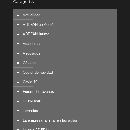
Categorías
Actualidad
ADEFAN en Acción
ADEFAN Íntimo
Asambleas
Asociados
Cátedra
Cóctel de navidad
Covid-19
Fórum de Jóvenes
GEN-Líder
Jornadas
La empresa familiar en las aulas
La Voz ADEFAN