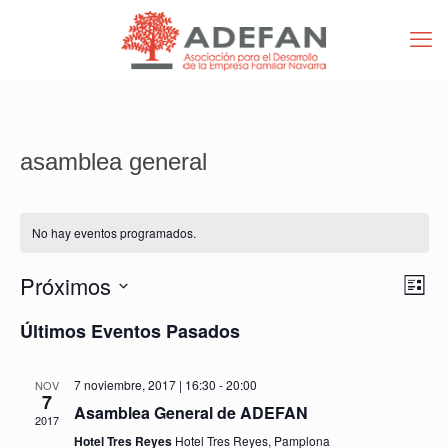
asamblea general
No hay eventos programados.
Nav
Nav
Próximos
Lista
de
de
Selecciona
vist
vist
Últimos Eventos Pasados
la
de
fecha.
Eve
7 noviembre, 2017 | 16:30
-
20:00
NOV
7
Asamblea General de ADEFAN
2017
Hotel Tres Reyes
Hotel Tres Reyes, Pamplona