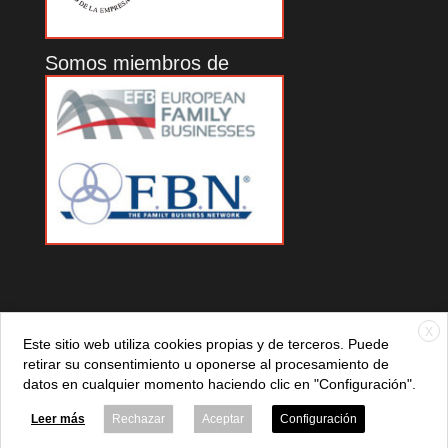
Somos miembros de
X
Este sitio web utiliza cookies propias y de terceros. Puede
retirar su consentimiento u oponerse al procesamiento de
datos en cualquier momento haciendo clic en "Configuración".
© 2021 ADEFAN. Todos los derechos reservados. 621 236
881 |
Política de privacidad
|
Aviso legal
|
Política de cookies
Leer más
Rechazar
Aceptar
Configuración