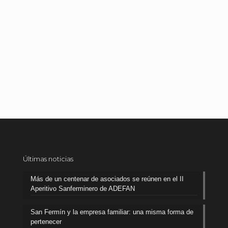
Últimas noticias
Más de un centenar de asociados se reúnen en el II
Aperitivo Sanferminero de ADEFAN
San Fermín y la empresa familiar: una misma forma de
pertenecer