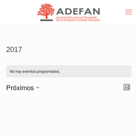
2017
No hay eventos programados.
Nav
Nav
Próximos
Lista
de
de
Selecciona
vist
vist
la
de
fecha.
Eve