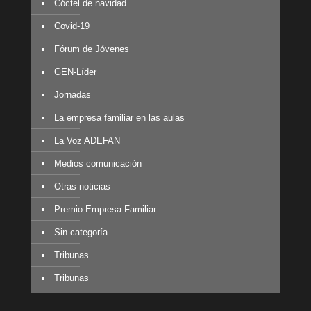
Cóctel de navidad
Covid-19
Fórum de Jóvenes
GEN-Líder
Jornadas
La empresa familiar en las aulas
La Voz ADEFAN
Medios comunicación
Otras noticias
Premio Empresa Familiar
Sin categoría
Tribunas
Tribunas