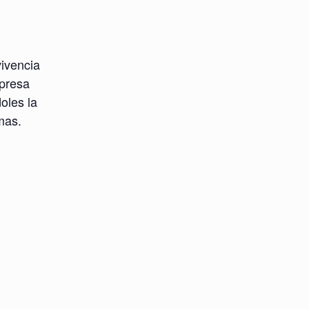
vivencia
mpresa
oles la
mas.