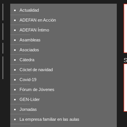
Actualidad
ADEFAN en Acción
ADEFAN Íntimo
Asambleas
Asociados
S
Cátedra
Cóctel de navidad
Covid-19
Fórum de Jóvenes
GEN-Líder
Jornadas
La empresa familiar en las aulas