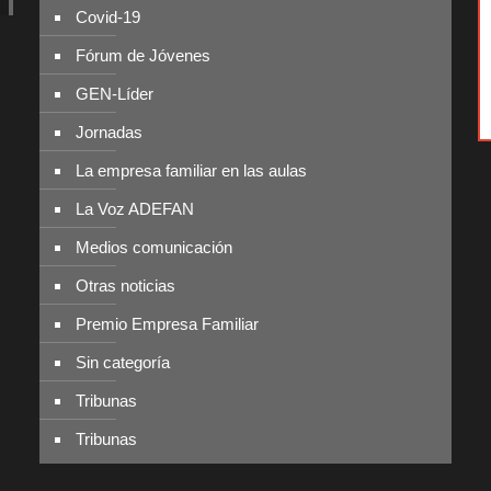
Covid-19
Fórum de Jóvenes
GEN-Líder
Jornadas
La empresa familiar en las aulas
La Voz ADEFAN
Medios comunicación
Otras noticias
Premio Empresa Familiar
Sin categoría
Tribunas
Tribunas