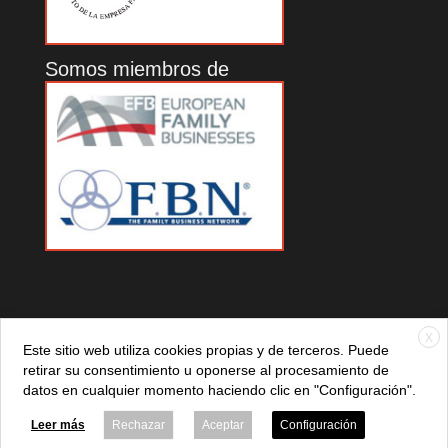
Somos miembros de
X
Este sitio web utiliza cookies propias y de terceros. Puede
retirar su consentimiento u oponerse al procesamiento de
datos en cualquier momento haciendo clic en "Configuración".
© 2021 ADEFAN. Todos los derechos reservados. 621 236
881 |
Política de privacidad
|
Aviso legal
|
Política de cookies
Leer más
Rechazar
Aceptar
Configuración