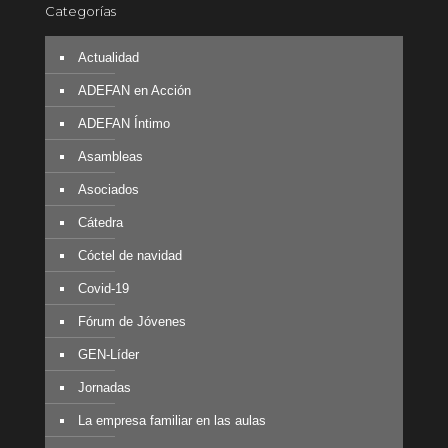
Categorías
Actualidad
ADEFAN en Acción
ADEFAN Íntimo
Asambleas
Asociados
Cátedra
Cóctel de navidad
Covid-19
Fórum de Jóvenes
GEN-Líder
Jornadas
La empresa familiar en las aulas