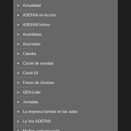
Actualidad
ADEFAN en Acción
ADEFAN Íntimo
Asambleas
Asociados
Cátedra
Cóctel de navidad
Covid-19
Fórum de Jóvenes
GEN-Líder
Jornadas
La empresa familiar en las aulas
La Voz ADEFAN
Medios comunicación