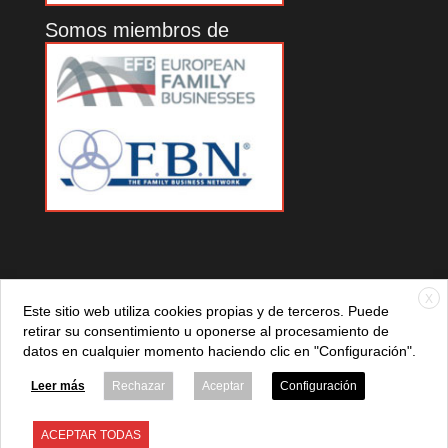
Somos miembros de
X
Este sitio web utiliza cookies propias y de terceros. Puede
retirar su consentimiento u oponerse al procesamiento de
datos en cualquier momento haciendo clic en "Configuración".
© 2021 ADEFAN. Todos los derechos reservados. 621 236
881 |
Política de privacidad
|
Aviso legal
|
Política de cookies
Leer más
Rechazar
Aceptar
Configuración
ACEPTAR TODAS