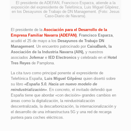
El presidente de ADEFAN, Francisco Esparza, atiende a la
exposición del expresidente de Telefónica, Luis Miguel Gilpérez,
en los Desayunos de Trabajo de DN Management. (Foto: Jesus
Caso-Diario de Navarra).
El presidente de la
Asociación para el Desarrollo de la
Empresa Familiar Navarra (ADEFAN)
,
Francisco Esparza
,
acudió el 25 de mayo a los
Desayunos de Trabajo DN
Management
. Un encuentro patrocinado por
CaixaBank, la
Asociación de la Industria Navarra (AIN),
y nuestros
asociados
Jofemar
e
IED Electronics
y celebrado en el
Hotel
Tres Reyes
de Pamplona.
La cita tuvo como principal ponente al expresidente de
Telefónica España,
Luis Miguel Gilpérez
quien disertó sobre
su libro
«España 5.0. Hacia un nuevo modelo de
reindustrialización»
. En concreto, el invitado defendió que
España tiene que abordar «con decisión» grandes cambios en
áreas como la digitalización, la reindustrialización
descentralizada, la descarbonización, la internacionalización y
el desarrollo de una infraestructura 5G y una red de recarga
puntera para coches eléctricos.