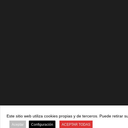
Este sitio web utiliza cookies propias y de terceros. Puede retira
© 2021 ADEFAN. Todos los derechos reservados. 621 
Aceptar
Configuración
ACEPTAR TODAS