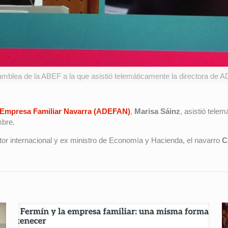
blea de la ABEF a la que asistió telemáticamente la directora de A
a Empresa Familiar Navarra (ADEFAN)
,
Marisa Sáinz
, asistió tele
mbre.
tor internacional y ex ministro de Economía y Hacienda, el navarro
Ca