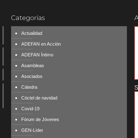
Categorías
A
Actualidad
ADEFAN en Acción
ADEFAN Íntimo
Asambleas
Asociados
S
Cátedra
Cóctel de navidad
Covid-19
Fórum de Jóvenes
GEN-Líder