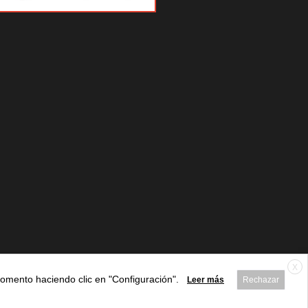
X
 momento haciendo clic en "Configuración".
Leer más
Rechazar