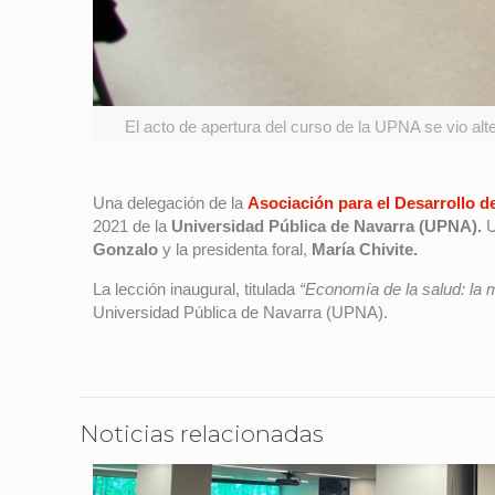
El acto de apertura del curso de la UPNA se vio alt
Una delegación de la
Asociación para el Desarrollo 
2021 de la
Universidad Pública de Navarra (UPNA).
U
Gonzalo
y la presidenta foral,
María Chivite.
La lección inaugural, titulada
“Economía de la salud: la m
Universidad Pública de Navarra (UPNA).
Noticias relacionadas