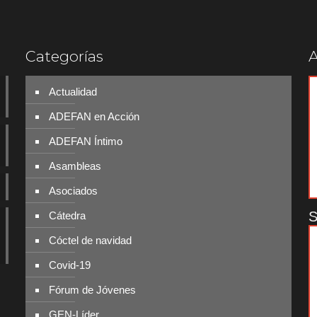
Categorías
A
Actualidad
ADEFAN en Acción
ADEFAN Íntimo
Asambleas
Asociados
S
Cátedra
Cóctel de navidad
Covid-19
Fórum de Jóvenes
GEN-Líder