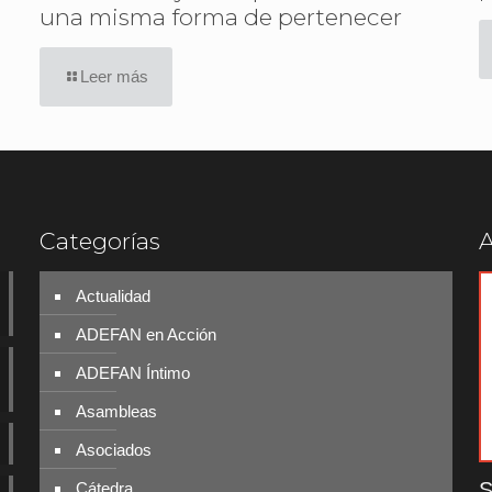
una misma forma de pertenecer
Leer más
Categorías
A
Actualidad
ADEFAN en Acción
ADEFAN Íntimo
Asambleas
Asociados
S
Cátedra