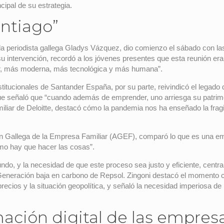
cipal de su estrategia.
ntiago”
a periodista gallega Gladys Vázquez, dio comienzo el sábado con la
su intervención, recordó a los jóvenes presentes que esta reunión 
jor, más moderna, más tecnológica y más humana”.
stitucionales de Santander España, por su parte, reivindicó el legado
ue señaló que “cuando además de emprender, uno arriesga su patrim
liar de Deloitte, destacó cómo la pandemia nos ha enseñado la fragil
ión Gallega de la Empresa Familiar (AGEF), comparó lo que es una emp
ómo hay que hacer las cosas”.
undo, y la necesidad de que este proceso sea justo y eficiente, centr
Generación baja en carbono de Repsol. Zingoni destacó el momento crí
ecios y la situación geopolítica, y señaló la necesidad imperiosa de l
ación digital de las empres