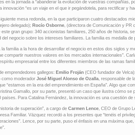
ntes en la jornada a “abanderar la evolución de vuestras compañías, p
a innovación “es un viaje en el que ir pegándotela, para rectificar y h
a siguiente mesa redonda, en la que participaron cuatro destacados 
ejero delegado);
Rocío Osborne
, (directora de Comunicación y PR 
 este gran grupo: 340 accionistas familiares, 250 años de historia, s
 del negocio sobre los intereses familiares. La familia es medalla de 
a la familia a la hora de desarrollar el negocio en estos dos siglos 
 compartir nuestros valores en los mercados internacionales”. Carla 
píritu empresarial entre los diferentes miembros de las ramas famil
o de emprendedores gallegos:
Emilio Froján
(CEO fundador de Velca)
do como moderador
José Miguel Alonso de Ozalla
, responsable de 
que “estamos en la era del emprendimiento en España”. Algo que com
ristina Gamallo, por su parte, presentó un caso que ilustra cómo se 
20 países. Para Catalina Fernández, la innovación es una cuestión de 
historia de superación”, a cargo de
Carmen Lence
, CEO de Grupo Le
esa Familiar. Vázquez recordó a los presentes que “tenéis el privilegi
eraciones”. Lence, por su parte, puso el énfasis en una máxima que, 
e”.