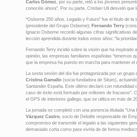
Carlos Gómez
, por su parte, retó a los jóvenes prese
conocéis ahora”. Por su parte, Cristian Ull desveló que l
“Osborne 250 años. Legado y Futuro” fue el título de l
(presidente del Grupo Osborne);
Fernando Terry
(cons
Ignacio Osborne recordó algunas cifras significativas de
lección aprendida durante todos estos años: “la prioridad
Fernando Terry incidió sobre la visión que ha inspirado 
opinión, las empresas familiares españolas “tenemos que
que la empresa ha puesto en marcha para mantener el es
La sexta sesión del día fue protagonizada por un grup
Cristina Gamallo
(socia fundadora de Situm), actuan
Santander España. Este último declaró con rotundidad 
caso de éxito está formado por millones de fracasos”. C
el GPS de interiores gallego, que se utiliza en más de 
La jornada se completó con una ponencia titulada “Una 
Vázquez Castro
, socio de Deloitte responsable de Empr
compromiso de transmitir el legado a las siguientes gen
demasiado corta como para vivirla de de forma mediocr