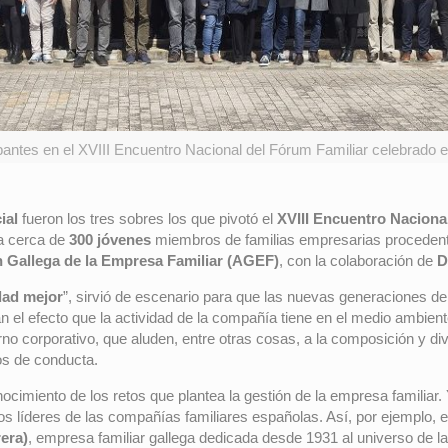
cipantes en el XVIII Encuentro Nacional del Fórum Familiar celebrado
ial
fueron los tres sobres los que pivotó el
XVIII Encuentro Naciona
 a cerca de
300 jóvenes
miembros de familias empresarias procedent
 Gallega de la Empresa Familiar (AGEF)
, con la colaboración de
D
dad mejor
”, sirvió de escenario para que las nuevas generaciones d
 el efecto que la actividad de la compañía tiene en el medio ambient
no corporativo, que aluden, entre otras cosas, a la composición y div
os de conducta.
cimiento de los retos que plantea la gestión de la empresa familiar.
s líderes de las compañías familiares españolas. Así, por ejemplo, el 
era)
, empresa familiar gallega dedicada desde 1931 al universo de l