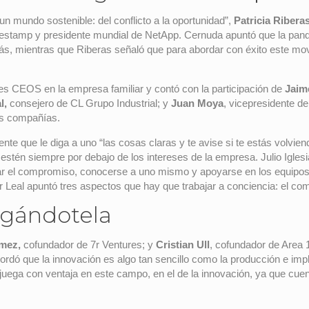
 un mundo sostenible: del conflicto a la oportunidad”,
Patricia Ribera
estamp y presidente mundial de NetApp. Cernuda apuntó que la pande
ás, mientras que Riberas señaló que para abordar con éxito este mo
nes CEOS en la empresa familiar y contó con la participación de
Jaim
l,
consejero de CL Grupo Industrial; y
Juan Moya
, vicepresidente d
sus compañías.
e que le diga a uno “las cosas claras y te avise si te estás volvien
 estén siempre por debajo de los intereses de la empresa. Julio Igles
ar el compromiso, conocerse a uno mismo y apoyarse en los equipos
Leal apuntó tres aspectos que hay que trabajar a conciencia: el com
pegándotela
mez,
cofundador de 7r Ventures; y
Cristian Ull
, cofundador de Area 1
cordó que la innovación es algo tan sencillo como la producción e i
r juega con ventaja en este campo, en el de la innovación, ya que cue