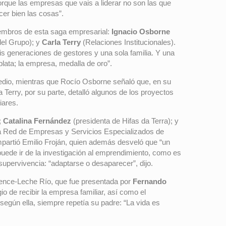
orque las empresas que vais a liderar no son las que
acer bien las cosas”.
miembros de esta saga empresarial:
Ignacio Osborne
del Grupo); y
Carla Terry
(Relaciones Institucionales).
eis generaciones de gestores y una sola familia. Y una
plata; la empresa, medalla de oro”.
y medio, mientras que Rocío Osborne señaló que, en su
Terry, por su parte, detalló algunos de los proyectos
iares.
;
Catalina Fernández
(presidenta de Hifas da Terra); y
la Red de Empresas y Servicios Especializados de
partió Emilio Froján, quien además desveló que “un
puede ir de la investigación al emprendimiento, como es
supervivencia: “adaptarse o desaparecer”, dijo.
nce-Leche Río, que fue presentada por
Fernando
o de recibir la empresa familiar, así como el
según ella, siempre repetía su padre: “La vida es