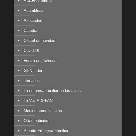
ADEFAN Íntimo
Asambleas
Asociados
Cátedra
Cóctel de navidad
Covid-19
Fórum de Jóvenes
GEN-Líder
Jornadas
La empresa familiar en las aulas
La Voz ADEFAN
Medios comunicación
Otras noticias
Premio Empresa Familiar