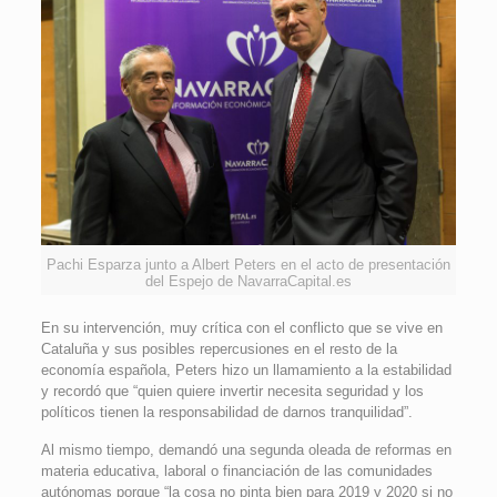
Pachi Esparza junto a Albert Peters en el acto de presentación
del Espejo de NavarraCapital.es
En su intervención, muy crítica con el conflicto que se vive en
Cataluña y sus posibles repercusiones en el resto de la
economía española, Peters hizo un llamamiento a la estabilidad
y recordó que “quien quiere invertir necesita seguridad y los
políticos tienen la responsabilidad de darnos tranquilidad”.
Al mismo tiempo, demandó una segunda oleada de reformas en
materia educativa, laboral o financiación de las comunidades
autónomas porque “la cosa no pinta bien para 2019 y 2020 si no