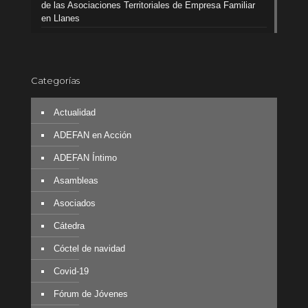
de las Asociaciones Territoriales de Empresa Familiar
en Llanes
Categorías
Actualidad
ADEFAN en Acción
ADEFAN Íntimo
Asambleas
Asociados
Cátedra
Cóctel de navidad
Covid-19
Fórum de Jóvenes