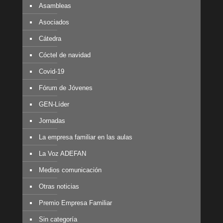
Asambleas
Asociados
Cátedra
Cóctel de navidad
Covid-19
Fórum de Jóvenes
GEN-Líder
Jornadas
La empresa familiar en las aulas
La Voz ADEFAN
Medios comunicación
Otras noticias
Premio Empresa Familiar
Sin categoría