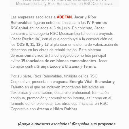
Medioambiental; y Ríos Renovables, en RSC Corporativa.
Las empresas asociadas a
ADEFAN
,
Jacar
y
Ríos
Renovables
, figuran entre los finalistas a los
IV Premios
RSCapital
anunciados el 3 de junio. En concreto,
Jacar
concurre a la categoría RSC Medioambiental con su proyecto
‘
Jacar Recircula
‘, con el que contribuye a la consecución de
los
ODS 8, 11, 12
y
17
al plantear un sistema de valorización de
desechos en las obras de rehabilitación. Este sistema
de
economía circular
ha conseguido como hito principal
evitar
35 toneladas de emisiones contaminantes
. Jacar
compite contra
Granja Escuela Ultzama
y
Termia
.
Por su parte, Ríos Renovables, finalista de los RSC
Corporativa, presenta su programa
Energía Vital: Bienestar y
Talento
en el que se incluyen importantes iniciativas en
flexibilidad y conciliación, desarrollo profesional, formación
continua, promoción y comunicación interna, así como en el
fomento del empleo local. Los otros dos finalistas en RSC
Coporativa son
Atecna
e
Hidro Rubber
¡Apoya a nuestros asociados! ¡Respalda sus proyectos