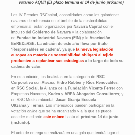
votando
AQUÍ
! (El plazo termina el 14 de junio próximo)
Los IV Premios RSCapital, consolidados como los galardones
navarros de referencia en el ámbito de la sostenibilidad
empresarial, están organizados por
Navarra Capital
con el
impulso del
Gobierno de Navarra
y la colaboración
de
Fundación Industrial Navarra (FIN)
y la
Asociación
EnREDaRSE. La edición de este año lleva por título
‘Responsables en cadena’, ya que
la nueva legislación
europea en materia de sostenibilidad obligará al tejido
productivo a replantear sus estrategias
a lo largo de toda su
cadena de valor.
En esta edición, los finalistas en la categoría de
RSC
Corporativa
son
Atecna, Hidro Rubber
y
Ríos Renovables
;
en
RSC Social
, la Alianza de la
Fundación Vicente Ferrer
con
Empresas Navarras,
Kudea
y
ARPA Abogados Consultores
; y
en RSC Medioambiental,
Jacar, Granja Escuela
Ultzama
y
Termia
. Los interesados pueden participar en la
votación
online
que se ha organizado y a la que se puede
acceder mediante
este enlace
hasta
el próximo 14 de junio
(incluido).
El acto de entrega se realizará en una gala que tendrá lugar el