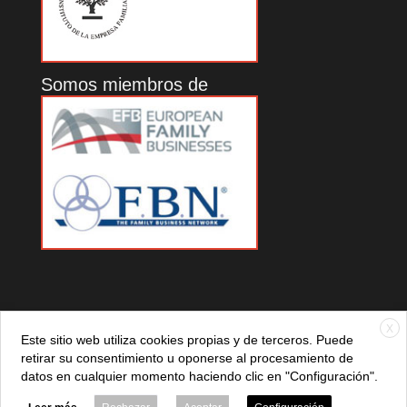
Somos miembros de
X
Este sitio web utiliza cookies propias y de terceros. Puede
retirar su consentimiento u oponerse al procesamiento de
datos en cualquier momento haciendo clic en "Configuración".
© 2021 ADEFAN. Todos los derechos reservados. 621 236
881 |
Política de privacidad
|
Aviso legal
|
Política de cookies