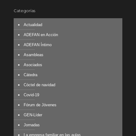
Categorías
Actualidad
ADEFAN en Acción
ADEFAN Íntimo
Asambleas
Asociados
Cátedra
Cóctel de navidad
Covid-19
Fórum de Jóvenes
GEN-Líder
Jornadas
La empresa familiar en las aulas