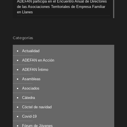
ADEFAN participa en el Encuentro Anual de Directores
de las Asociaciones Territoriales de Empresa Familiar
en Llanes
Categorías
Actualidad
ADEFAN en Acción
ADEFAN Íntimo
Asambleas
Asociados
Cátedra
Cóctel de navidad
Covid-19
Fórum de Jóvenes