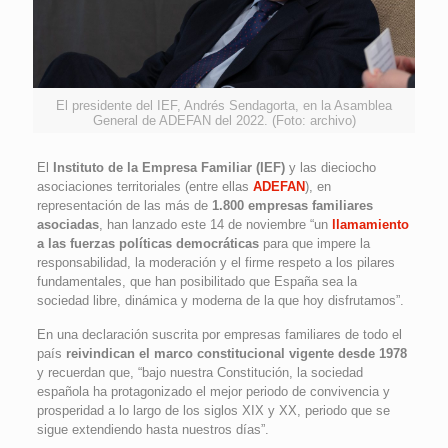
El presidente del IEF, Andrés Sendagorta, en la Asamblea
General de ADEFAN del 2022. (Foto: archivo)
El
Instituto de la Empresa Familiar (IEF)
y las dieciocho
asociaciones territoriales (entre ellas
ADEFAN
), en
representación de las más de
1.800 empresas familiares
asociadas
, han lanzado este 14 de noviembre “un
llamamiento
a las fuerzas políticas democráticas
para que impere la
responsabilidad, la moderación y el firme respeto a los pilares
fundamentales, que han posibilitado que España sea la
sociedad libre, dinámica y moderna de la que hoy disfrutamos”.
En una declaración suscrita por empresas familiares de todo el
país
reivindican el marco constitucional vigente desde 1978
y recuerdan que, “bajo nuestra Constitución, la sociedad
española ha protagonizado el mejor periodo de convivencia y
prosperidad a lo largo de los siglos XIX y XX, periodo que se
sigue extendiendo hasta nuestros días”.