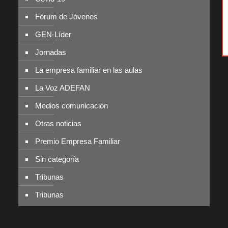
Fórum de Jóvenes
GEN-Líder
Jornadas
La empresa familiar en las aulas
La Voz ADEFAN
Medios comunicación
Otras noticias
Premio Empresa Familiar
Sin categoría
Tribunas
Tribunas