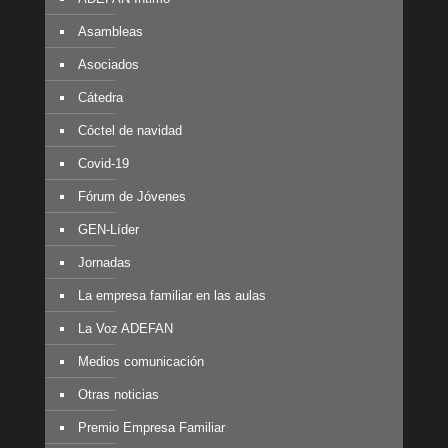
Asambleas
Asociados
Cátedra
Cóctel de navidad
Covid-19
Fórum de Jóvenes
GEN-Líder
Jornadas
La empresa familiar en las aulas
La Voz ADEFAN
Medios comunicación
Otras noticias
Premio Empresa Familiar