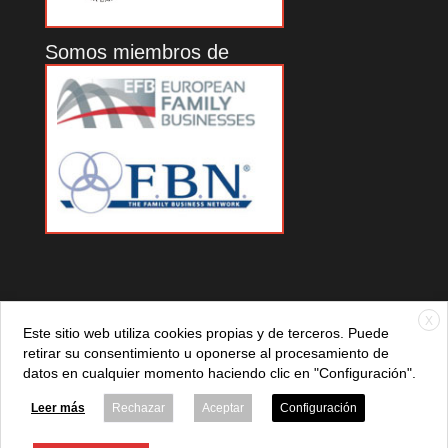
Somos miembros de
X
Este sitio web utiliza cookies propias y de terceros. Puede
retirar su consentimiento u oponerse al procesamiento de
datos en cualquier momento haciendo clic en "Configuración".
© 2021 ADEFAN. Todos los derechos reservados. 621 236
881 |
Política de privacidad
|
Aviso legal
|
Política de cookies
Leer más
Rechazar
Aceptar
Configuración