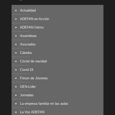
Actualidad
ADEFAN en Acción
ADEFAN Íntimo
Asambleas
Asociados
Cátedra
Cóctel de navidad
Covid-19
Fórum de Jóvenes
GEN-Líder
Jornadas
La empresa familiar en las aulas
La Voz ADEFAN