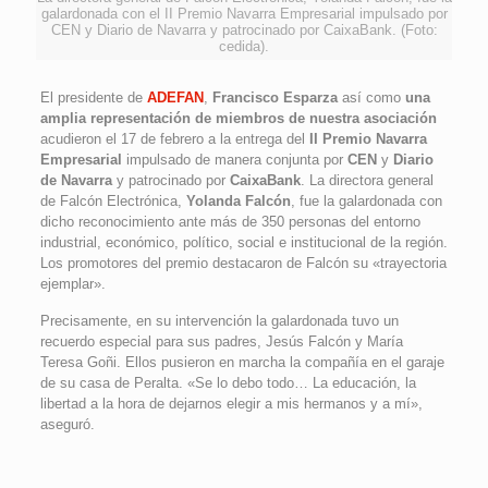
galardonada con el II Premio Navarra Empresarial impulsado por
CEN y Diario de Navarra y patrocinado por CaixaBank. (Foto:
cedida).
El presidente de
ADEFAN
,
Francisco Esparza
así como
una
amplia representación de miembros de nuestra asociación
acudieron el 17 de febrero a la entrega del
II Premio Navarra
Empresarial
impulsado de manera conjunta por
CEN
y
Diario
de Navarra
y patrocinado por
CaixaBank
. La directora general
de Falcón Electrónica,
Yolanda Falcón
, fue la galardonada con
dicho reconocimiento ante más de 350 personas del entorno
industrial, económico, político, social e institucional de la región.
Los promotores del premio destacaron de Falcón su «trayectoria
ejemplar».
Precisamente, en su intervención la galardonada tuvo un
recuerdo especial para sus padres, Jesús Falcón y María
Teresa Goñi. Ellos pusieron en marcha la compañía en el garaje
de su casa de Peralta. «Se lo debo todo… La educación, la
libertad a la hora de dejarnos elegir a mis hermanos y a mí»,
aseguró.