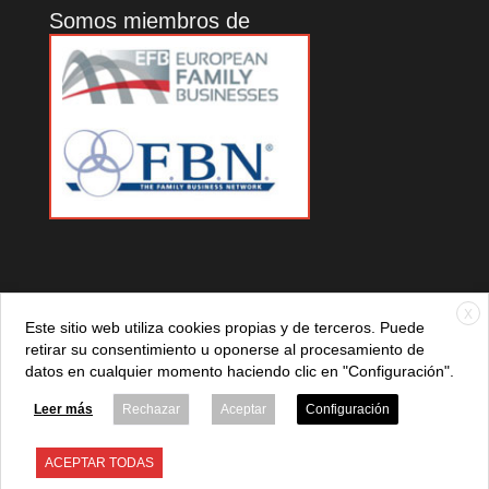
Somos miembros de
X
Este sitio web utiliza cookies propias y de terceros. Puede
retirar su consentimiento u oponerse al procesamiento de
datos en cualquier momento haciendo clic en "Configuración".
© 2021 ADEFAN. Todos los derechos reservados. 621 236
881 |
Política de privacidad
|
Aviso legal
|
Política de cookies
Leer más
Rechazar
Aceptar
Configuración
ACEPTAR TODAS