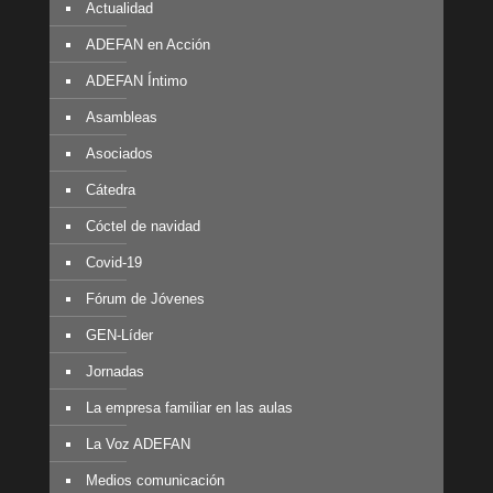
Actualidad
ADEFAN en Acción
ADEFAN Íntimo
Asambleas
Asociados
Cátedra
Cóctel de navidad
Covid-19
Fórum de Jóvenes
GEN-Líder
Jornadas
La empresa familiar en las aulas
La Voz ADEFAN
Medios comunicación