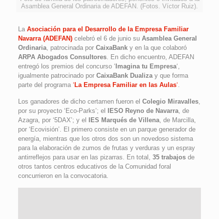
Asamblea General Ordinaria de ADEFAN. (Fotos. Víctor Ruiz).
La
Asociación para el Desarrollo de la Empresa Familiar
Navarra (ADEFAN)
celebró el 6 de junio su
Asamblea General
Ordinaria
, patrocinada por
CaixaBank
y en la que colaboró
ARPA Abogados Consultores
. En dicho encuentro, ADEFAN
entregó los premios del concurso ‘
Imagina tu Empresa
‘,
igualmente patrocinado por
CaixaBank Dualiza
y que forma
parte del programa
‘
La Empresa Familiar en las Aulas
‘
.
Los ganadores de dicho certamen fueron el
Colegio Miravalles
,
por su proyecto ‘Eco-Parks’; el
IESO Reyno de Navarra
, de
Azagra, por ‘5DAX’; y el
IES Marqués de Villena
, de Marcilla,
por ‘Ecovisión’. El primero consiste en un parque generador de
energía, mientras que los otros dos son un novedoso sistema
para la elaboración de zumos de frutas y verduras y un espray
antirreflejos para usar en las pizarras. En total,
35 trabajos
de
otros tantos centros educativos de la Comunidad foral
concurrieron en la convocatoria.