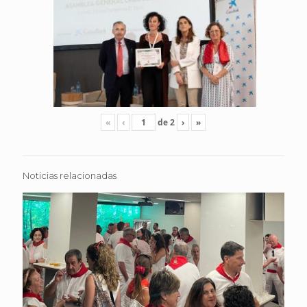
«
‹
de
2
›
»
Noticias relacionadas