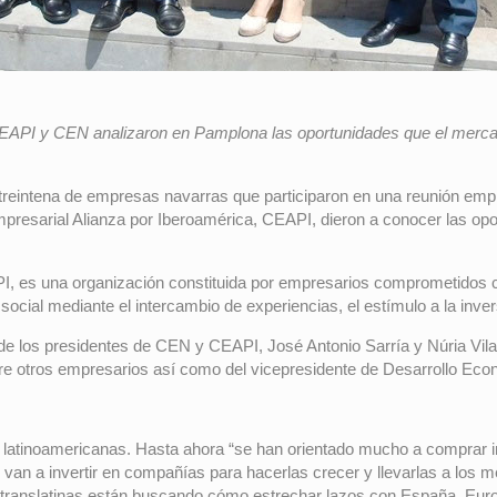
EAPI y CEN analizaron en Pamplona las oportunidades que el merca
 treintena de empresas navarras que participaron en una reunión emp
presarial Alianza por Iberoamérica, CEAPI, dieron a conocer las op
PI, es una organización constituida por empresarios comprometidos 
social mediante el intercambio de experiencias, el estímulo a la inver
ón de los presidentes de CEN y CEAPI, José Antonio Sarría y Núria Vi
e otros empresarios así como del vicepresidente de Desarrollo Eco
s latinoamericanas. Hasta ahora “se han orientado mucho a comprar i
 van a invertir en compañías para hacerlas crecer y llevarlas a lo
 translatinas están buscando cómo estrechar lazos con España, Eur