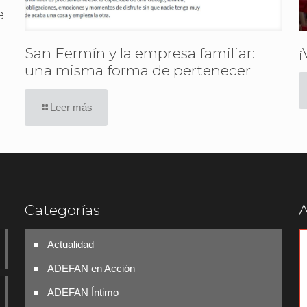
e
San Fermín y la empresa familiar:
¡
una misma forma de pertenecer
Leer más
Categorías
A
Actualidad
ADEFAN en Acción
ADEFAN Íntimo