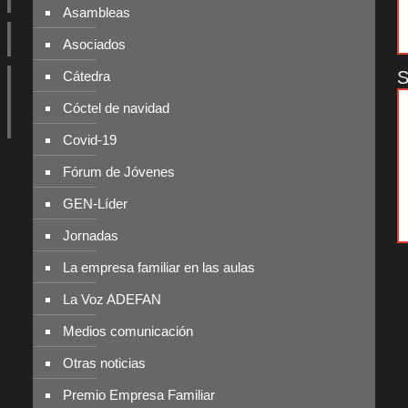
Asambleas
Asociados
S
Cátedra
Cóctel de navidad
Covid-19
Fórum de Jóvenes
GEN-Líder
Jornadas
La empresa familiar en las aulas
La Voz ADEFAN
Medios comunicación
Otras noticias
Premio Empresa Familiar