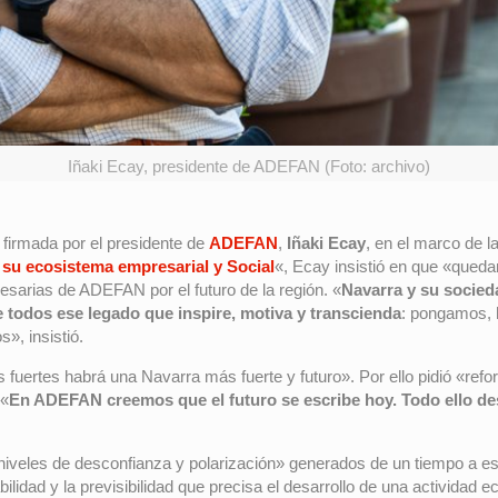
Iñaki Ecay, presidente de ADEFAN (Foto: archivo)
 firmada por el presidente de
ADEFAN
,
Iñaki Ecay
, en el marco de l
 su ecosistema empresarial y Social
«, Ecay insistió en que «queda
esarias de ADEFAN por el futuro de la región. «
Navarra y su socieda
 todos ese legado que inspire, motiva y transcienda
: pongamos, h
», insistió.
uertes habrá una Navarra más fuerte y futuro». Por ello pidió «refor
 «
En ADEFAN creemos que el futuro se escribe hoy. Todo ello des
niveles de desconfianza y polarización» generados de un tiempo a est
bilidad y la previsibilidad que precisa el desarrollo de una activida