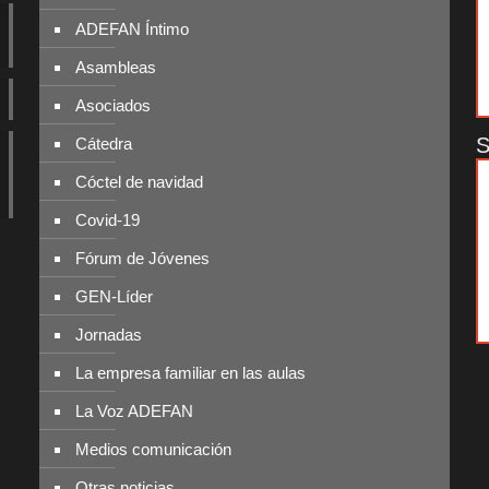
ADEFAN Íntimo
Asambleas
Asociados
S
Cátedra
Cóctel de navidad
Covid-19
Fórum de Jóvenes
GEN-Líder
Jornadas
La empresa familiar en las aulas
La Voz ADEFAN
Medios comunicación
Otras noticias