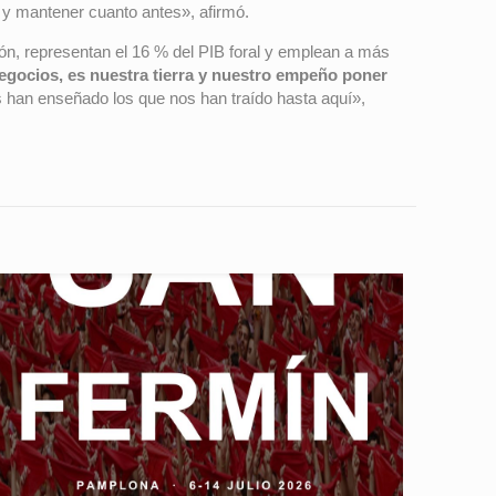
y mantener cuanto antes», afirmó.
ón, representan el 16 % del PIB foral y emplean a más
egocios, es nuestra tierra y nuestro empeño poner
han enseñado los que nos han traído hasta aquí»,