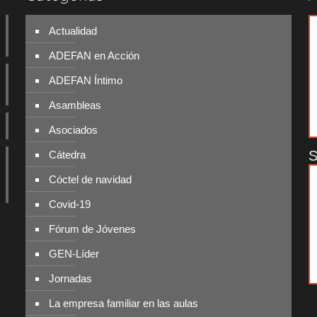
Actualidad
ADEFAN en Acción
ADEFAN Íntimo
Asambleas
Asociados
S
Cátedra
Cóctel de navidad
Covid-19
Fórum de Jóvenes
GEN-Líder
Jornadas
La empresa familiar en las aulas