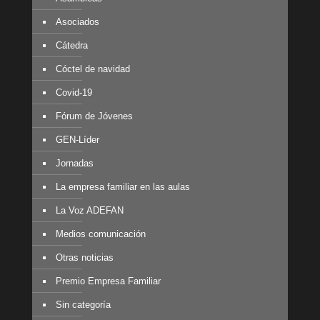
Asociados
Cátedra
Cóctel de navidad
Covid-19
Fórum de Jóvenes
GEN-Líder
Jornadas
La empresa familiar en las aulas
La Voz ADEFAN
Medios comunicación
Otras noticias
Premio Empresa Familiar
Sin categoría