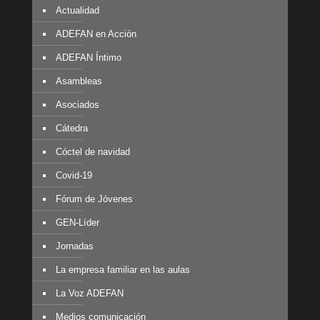
Actualidad
ADEFAN en Acción
ADEFAN Íntimo
Asambleas
Asociados
Cátedra
Cóctel de navidad
Covid-19
Fórum de Jóvenes
GEN-Líder
Jornadas
La empresa familiar en las aulas
La Voz ADEFAN
Medios comunicación