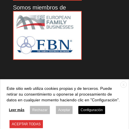
Somos miembros de
X
Este sitio web utiliza cookies propias y de terceros. Puede
retirar su consentimiento u oponerse al procesamiento de
datos en cualquier momento haciendo clic en "Configuración".
© 2021 ADEFAN. Todos los derechos reservados. 621 236
881 |
Política de privacidad
|
Aviso legal
|
Política de cookies
Leer más
Rechazar
Aceptar
Configuración
ACEPTAR TODAS