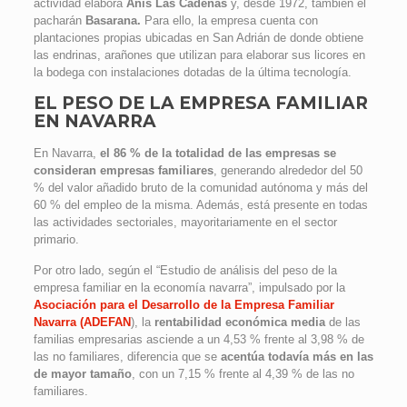
actividad elabora
Anís Las Cadenas
y, desde 1972, también el
pacharán
Basarana.
Para ello, la empresa cuenta con
plantaciones propias ubicadas en San Adrián de donde obtiene
las endrinas, arañones que utilizan para elaborar sus licores en
la bodega con instalaciones dotadas de la última tecnología.
EL PESO DE LA EMPRESA FAMILIAR
EN NAVARRA
En Navarra,
el 86 % de la totalidad de las empresas se
consideran empresas familiares
, generando alrededor del 50
% del valor añadido bruto de la comunidad autónoma y más del
60 % del empleo de la misma. Además, está presente en todas
las actividades sectoriales, mayoritariamente en el sector
primario.
Por otro lado, según el “Estudio de análisis del peso de la
empresa familiar en la economía navarra”, impulsado por la
Asociación para el Desarrollo de la Empresa Familiar
Navarra (ADEFAN
), la
rentabilidad económica media
de las
familias empresarias asciende a un 4,53 % frente al 3,98 % de
las no familiares, diferencia que se
acentúa todavía más en las
de mayor tamaño
, con un 7,15 % frente al 4,39 % de las no
familiares.