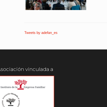
Tweets by adefan_es
sociación vinculada a