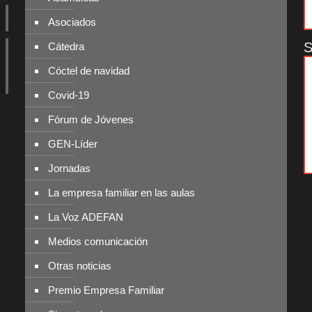
Asociados
S
Cátedra
Cóctel de navidad
Covid-19
Fórum de Jóvenes
GEN-Líder
Jornadas
La empresa familiar en las aulas
La Voz ADEFAN
Medios comunicación
Otras noticias
Premio Empresa Familiar