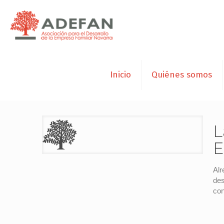
Inicio
Quiénes somos
L
E
Alr
des
con