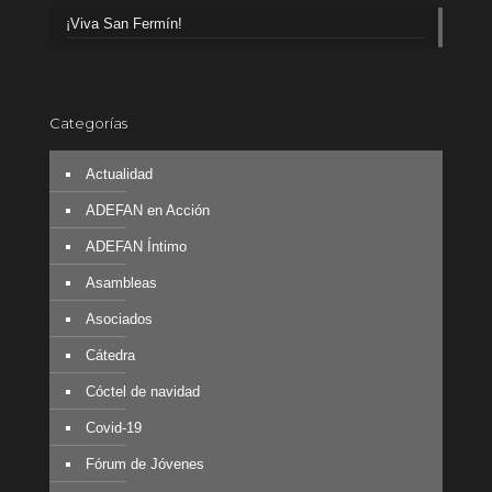
¡Viva San Fermín!
Categorías
Actualidad
ADEFAN en Acción
ADEFAN Íntimo
Asambleas
Asociados
Cátedra
Cóctel de navidad
Covid-19
Fórum de Jóvenes