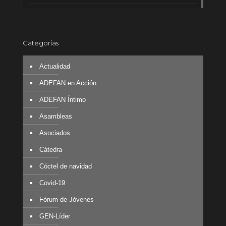
Categorías
Actualidad
ADEFAN en Acción
ADEFAN Íntimo
Asambleas
Asociados
Cátedra
Cóctel de navidad
Covid-19
Fórum de Jóvenes
GEN-Líder