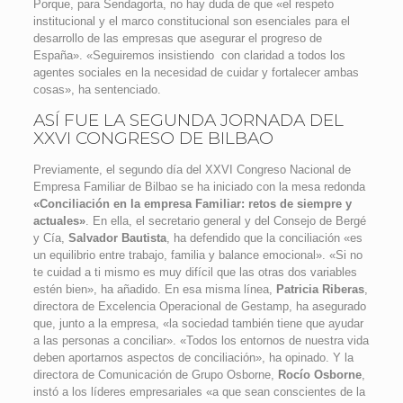
Porque, para Sendagorta, no hay duda de que «el respeto
institucional y el marco constitucional son esenciales para el
desarrollo de las empresas que asegurar el progreso de
España». «Seguiremos insistiendo con claridad a todos los
agentes sociales en la necesidad de cuidar y fortalecer ambas
cosas», ha sentenciado.
ASÍ FUE LA SEGUNDA JORNADA DEL
XXVI CONGRESO DE BILBAO
Previamente, el segundo día del XXVI Congreso Nacional de
Empresa Familiar de Bilbao se ha iniciado con la mesa redonda
«Conciliación en la empresa Familiar: retos de siempre y
actuales»
. En ella, el secretario general y del Consejo de Bergé
y Cía,
Salvador Bautista
, ha defendido que la conciliación «es
un equilibrio entre trabajo, familia y balance emocional». «Si no
te cuidad a ti mismo es muy difícil que las otras dos variables
estén bien», ha añadido. En esa misma línea,
Patricia Riberas
,
directora de Excelencia Operacional de Gestamp, ha asegurado
que, junto a la empresa, «la sociedad también tiene que ayudar
a las personas a conciliar». «Todos los entornos de nuestra vida
deben aportarnos aspectos de conciliación», ha opinado. Y la
directora de Comunicación de Grupo Osborne,
Rocío Osborne
,
instó a los líderes empresariales «a que sean conscientes de la