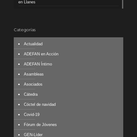
en Llanes
Categorías
Actualidad
ADEFAN en Acción
ADEFAN Íntimo
Asambleas
Asociados
Cátedra
Cóctel de navidad
Covid-19
Fórum de Jóvenes
GEN-Líder