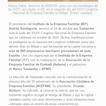
Marisa Sáinz, directora de ADEFAN, posa con sus homólogos de
las AATT vinculadas al IEF en el segundo día del XXVI Congreso
Nacional de Empresa Familiar en Bilbao. (Fotos: cedidas).
El presidente del
Instituto de la Empresa Familiar (IEF)
,
Andrés Sendagorta
, anunció el 24 de octubre que
Santander
será la sede del XXVII Congreso Nacional de Empresa Familiar
que se celebrará en octubre de 2024. Dichas manifestaciones
se produjeron en la clausura del congreso celebrado estos dos
últimos días en Bilbao y que ha reunido en la capital vizcaína a
más de 600 empresarios familiares procedentes de toda
España
. Una cita organizada por el
Instituto de la Empresa
Familiar
(IEF), con la colaboración de la
Asociación de la
Empresa Familiar de Euskadi (Aefame)
y el patrocinio
de
Banco Santander
y
KPMG.
La elección de Santander coincide con la conmemoración el
próximo año del 25 aniversario de la
Asociación Cántabra de
Empresa Familiar (ACEFAM)
. Su presidente,
Vicente
Alciturri
, ha indicado, al conocer la noticia, que es «un
tremendo orgullo» recoger el testigo de Bilbao y que la capital
cántabra cuenta con unas dimensiones y unas infraestructuras
«idóneas» para un evento de estas características.