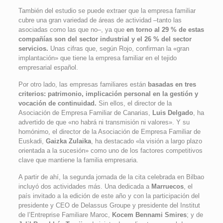
También del estudio se puede extraer que la empresa familiar
cubre una gran variedad de áreas de actividad –tanto las
asociadas como las que no–, ya que
en torno al 29 % de estas
compañías son del sector industrial y el 26 % del sector
servicios.
Unas cifras que, según Rojo, confirman la «gran
implantación» que tiene la empresa familiar en el tejido
empresarial español.
Por otro lado, las empresas familiares están
basadas en tres
criterios: patrimonio, implicación personal en la gestión y
vocación de continuidad.
Sin ellos, el director de la
Asociación de Empresa Familiar de Canarias,
Luis Delgado
, ha
advertido de que «no habrá ni transmisión ni valores». Y su
homónimo, el director de la Asociación de Empresa Familiar de
Euskadi,
Gaizka Zulaika
, ha destacado «la visión a largo plazo
orientada a la sucesión» como uno de los factores competitivos
clave que mantiene la familia empresaria.
A partir de ahí, la segunda jornada de la cita celebrada en Bilbao
incluyó dos actividades más. Una dedicada a
Marruecos
, el
país invitado a la edición de este año y con la participación del
presidente y CEO de Delassus Groupe y presidente del Institut
de l’Entreprise Familiare Maroc,
Kocem Bennami Smires
; y de