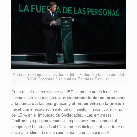
Andrés Sendagorta, presidente del IEF, durante la clausura del
XXVI Congreso Nacional de Empresa Familiar.
Por otro lado, el presidente del IEF se ha mostrado igual de
contundente con respecto
al mantenimiento de los impuestos
a la banca o a las energéticas y el incremento de la presión
fiscal
con el establecimiento de un «suelo» impositivo mínimo
del 15 % en el Impuesto de Sociedades. «Las empresas
familiares ya pagamos muchos impuestos», ha apuntado al
tiempo que ha ofrecido al Gobierno «un diálogo leal, que trate de
superar el clima de crispación presente en la sociedad».