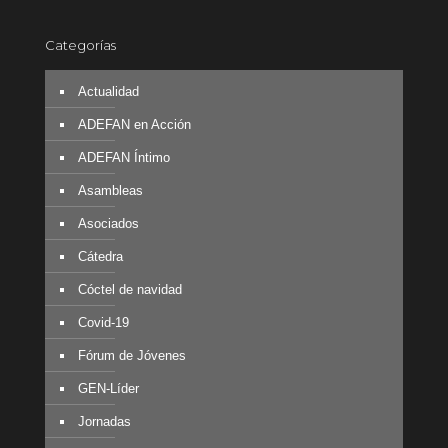
Categorías
Actualidad
ADEFAN en Acción
ADEFAN Íntimo
Asambleas
Asociados
Cátedra
Cóctel de navidad
Covid-19
Fórum de Jóvenes
GEN-Líder
Jornadas