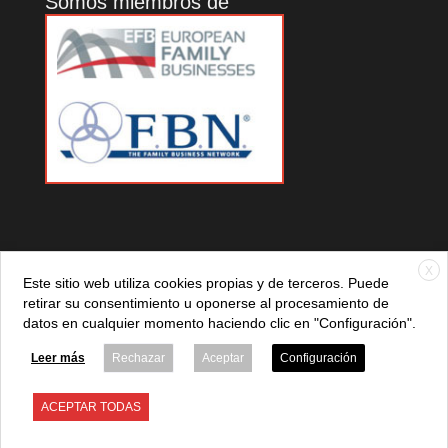
Somos miembros de
X
Este sitio web utiliza cookies propias y de terceros. Puede
retirar su consentimiento u oponerse al procesamiento de
datos en cualquier momento haciendo clic en "Configuración".
© 2021 ADEFAN. Todos los derechos reservados. 621 236
881 |
Política de privacidad
|
Aviso legal
|
Política de cookies
Leer más
Rechazar
Aceptar
Configuración
ACEPTAR TODAS