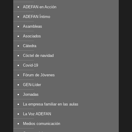
ADEFAN en Acción
ADEFAN Íntimo
Asambleas
Asociados
Cátedra
Cóctel de navidad
Covid-19
Fórum de Jóvenes
GEN-Líder
Jornadas
La empresa familiar en las aulas
La Voz ADEFAN
Medios comunicación