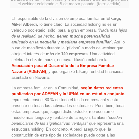
el webinar celebrado el 5 de marzo pasado. (foto: cedida).
El responsable de la división de empresa familiar en
Elkargi,
Mikel Alberdi,
lo tiene claro. La sociedad holding no es un
vehículo societario `sólo´ para la gran empresa.
“Nada más lejos
de la realidad, de hecho,
tienen mucha potencialidad
aplicado en la pequeña y mediana empresa familiar
”. Así lo
puso de manifiesto durante la “píldora” a modo de webinar que
atrajo el interés de
más de 140 empresas
. Una actividad
celebrada el 5 de marzo, en cuya difusión colaboró la
Asociación para el Desarrollo de la Empresa Familiar
Navarra (ADEFAN)
, y que organizó Elkargi, entidad financiera
asentada en Navarra.
La empresa familiar en la Comunidad,
según datos recientes
publicados por ADEFAN y la UPNA en un estudio conjunto
,
representa casi el 80 % de todo el tejido empresarial y está
presente en todas las actividades sectoriales. Pues bien, todas
estas empresas que, según dicho estudio, representan el
modelo más longevo y rentable de la región, también “
pueden
beneficiarse de las significativas ventajas
” que representa una
estructura holding. En concreto, Alberdi aseguró que la
constitución de este tipo de sociedades puede dotar a las