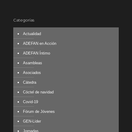
Categorías
Actualidad
ADEFAN en Acción
ADEFAN Íntimo
Asambleas
Asociados
Cátedra
Cóctel de navidad
Covid-19
Fórum de Jóvenes
GEN-Líder
Jornadas