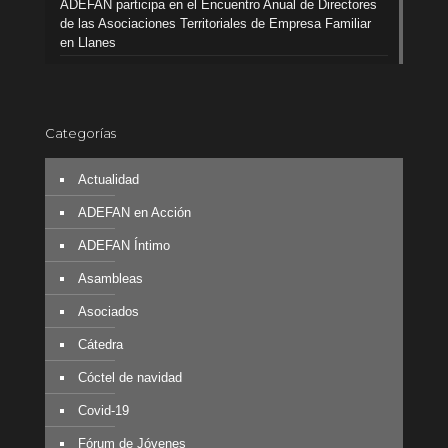
ADEFAN participa en el Encuentro Anual de Directores
de las Asociaciones Territoriales de Empresa Familiar
en Llanes
Categorías
Actualidad
ADEFAN en Acción
ADEFAN Íntimo
Asambleas
Asociados
Cátedra
Cóctel de navidad
Covid-19
Fórum de Jóvenes